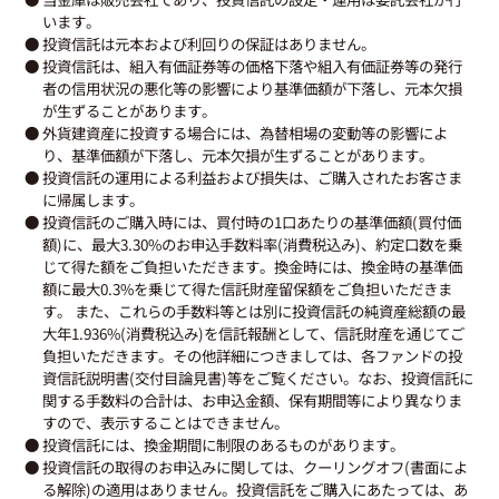
います。
● 投資信託は元本および利回りの保証はありません。
● 投資信託は、組入有価証券等の価格下落や組入有価証券等の発行
者の信用状況の悪化等の影響により基準価額が下落し、元本欠損
が生ずることがあります。
● 外貨建資産に投資する場合には、為替相場の変動等の影響によ
り、基準価額が下落し、元本欠損が生ずることがあります。
● 投資信託の運用による利益および損失は、ご購入されたお客さま
に帰属します。
● 投資信託のご購入時には、買付時の1口あたりの基準価額(買付価
額)に、最大3.30%のお申込手数料率(消費税込み)、約定口数を乗
じて得た額をご負担いただきます。換金時には、換金時の基準価
額に最大0.3%を乗じて得た信託財産留保額をご負担いただきま
す。 また、これらの手数料等とは別に投資信託の純資産総額の最
大年1.936%(消費税込み)を信託報酬として、信託財産を通じてご
負担いただきます。その他詳細につきましては、各ファンドの投
資信託説明書(交付目論見書)等をご覧ください。なお、投資信託に
関する手数料の合計は、お申込金額、保有期間等により異なりま
すので、表示することはできません。
● 投資信託には、換金期間に制限のあるものがあります。
● 投資信託の取得のお申込みに関しては、クーリングオフ(書面によ
る解除)の適用はありません。投資信託をご購入にあたっては、あ